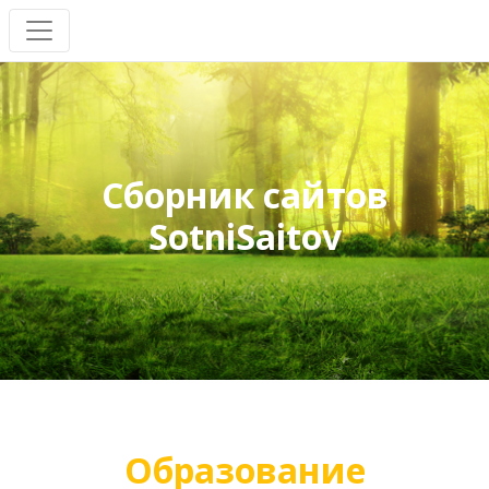
Сборник сайтов
SotniSaitov
Образование