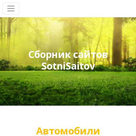
Сборник сайтов
SotniSaitov
Автомобили